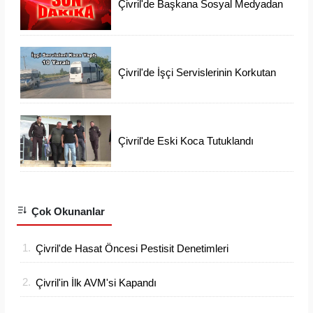
Çivril'de Başkana Sosyal Medyadan
İftiraya 6 Gözaltı
Çivril'de İşçi Servislerinin Korkutan
Kazası
Çivril'de Eski Koca Tutuklandı
Ayşen'i Arama Çalışmaları Devam
Ediyor
Çok Okunanlar
1.
Çivril'de Hasat Öncesi Pestisit Denetimleri
Sıklaştı
2.
Çivril'in İlk AVM'si Kapandı