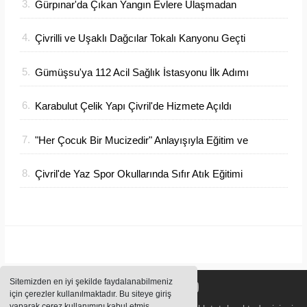
3.
Gürpınar'da Çıkan Yangın Evlere Ulaşmadan
Söndürüldü
4.
Çivrilli ve Uşaklı Dağcılar Tokalı Kanyonu Geçti
5.
Gümüşsu'ya 112 Acil Sağlık İstasyonu İlk Adımı
Atıldı
6.
Karabulut Çelik Yapı Çivril'de Hizmete Açıldı
7.
"Her Çocuk Bir Mucizedir" Anlayışıyla Eğitim ve
Gelişim Bir Arada
8.
Çivril'de Yaz Spor Okullarında Sıfır Atık Eğitimi
Verildi
Sitemizden en iyi şekilde faydalanabilmeniz
için çerezler kullanılmaktadır. Bu siteye giriş
yaparak çerez kullanımını kabul etmiş