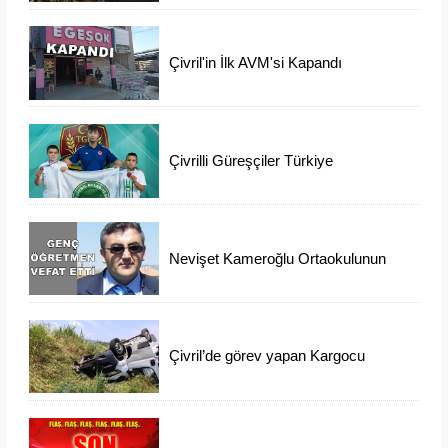
Çivril'in İlk AVM'si Kapandı
Çivrilli Güreşçiler Türkiye
Şampiyonasından Madalya İle
Döndü
Nevişet Kameroğlu Ortaokulunun
Sevilen Öğretmeni Vefat Etti
Çivril’de görev yapan Kargocu
Kazada Öldü