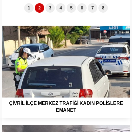
1
2
3
4
5
6
7
8
ÇİVRİL İLÇE MERKEZ TRAFİĞİ KADIN POLİSLERE
EMANET