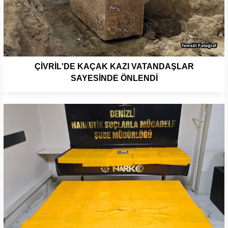
ÇİVRİL'DE KAÇAK KAZI VATANDAŞLAR
SAYESİNDE ÖNLENDİ