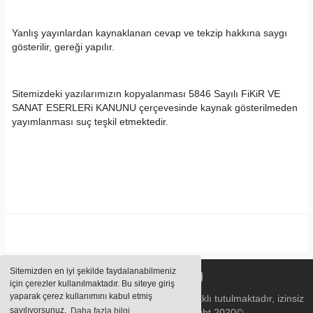
Yanlış yayınlardan kaynaklanan cevap ve tekzip hakkına saygı
gösterilir, gereği yapılır.
Sitemizdeki yazılarımızın kopyalanması 5846 Sayılı FiKiR VE
SANAT ESERLERi KANUNU çerçevesinde kaynak gösterilmeden
yayımlanması suç teşkil etmektedir.
Sitemizden en iyi şekilde faydalanabilmeniz
için çerezler kullanılmaktadır. Bu siteye giriş
yaparak çerez kullanımını kabul etmiş
Sitemizde bulunan içeriklerin tüm hakları saklı tutulmaktadır, izinsiz
sayılıyorsunuz.
Daha fazla bilgi
içerikler kullanılamaz. Copyright 2020©