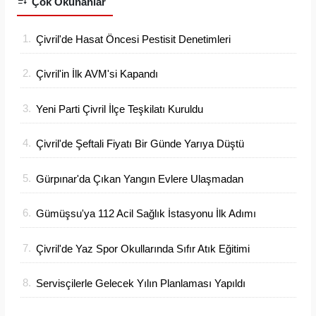
Çok Okunanlar
1.
Çivril'de Hasat Öncesi Pestisit Denetimleri
Sıklaştı
2.
Çivril'in İlk AVM'si Kapandı
3.
Yeni Parti Çivril İlçe Teşkilatı Kuruldu
4.
Çivril'de Şeftali Fiyatı Bir Günde Yarıya Düştü
5.
Gürpınar'da Çıkan Yangın Evlere Ulaşmadan
Söndürüldü
6.
Gümüşsu'ya 112 Acil Sağlık İstasyonu İlk Adımı
Atıldı
7.
Çivril'de Yaz Spor Okullarında Sıfır Atık Eğitimi
Verildi
8.
Servisçilerle Gelecek Yılın Planlaması Yapıldı