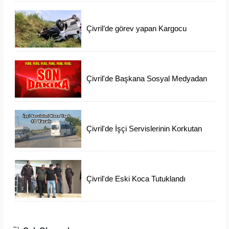
Çivril’de görev yapan Kargocu
Kazada Öldü
Çivril'de Başkana Sosyal Medyadan
İftiraya 6 Gözaltı
Çivril'de İşçi Servislerinin Korkutan
Kazası
Çivril'de Eski Koca Tutuklandı
Ayşen'i Arama Çalışmaları Devam
Ediyor