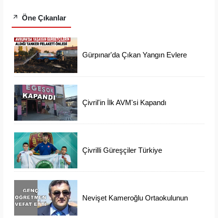
Öne Çıkanlar
Gürpınar'da Çıkan Yangın Evlere
Ulaşmadan Söndürüldü
Çivril'in İlk AVM'si Kapandı
Çivrilli Güreşçiler Türkiye
Şampiyonasından Madalya İle
Döndü
Nevişet Kameroğlu Ortaokulunun
Sevilen Öğretmeni Vefat Etti