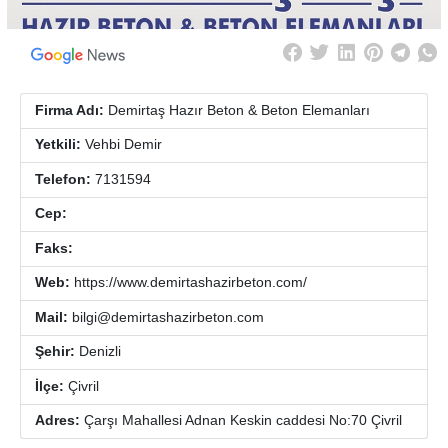
Firma Adı:
Demirtaş Hazır Beton & Beton Elemanları
Yetkili:
Vehbi Demir
Telefon:
7131594
Cep:
Faks:
Web:
https://www.demirtashazirbeton.com/
Mail:
bilgi@demirtashazirbeton.com
Şehir:
Denizli
İlçe:
Çivril
Adres:
Çarşı Mahallesi Adnan Keskin caddesi No:70 Çivril