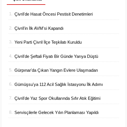
1.
Çivril'de Hasat Öncesi Pestisit Denetimleri
Sıklaştı
2.
Çivril'in İlk AVM'si Kapandı
3.
Yeni Parti Çivril İlçe Teşkilatı Kuruldu
4.
Çivril'de Şeftali Fiyatı Bir Günde Yarıya Düştü
5.
Gürpınar'da Çıkan Yangın Evlere Ulaşmadan
Söndürüldü
6.
Gümüşsu'ya 112 Acil Sağlık İstasyonu İlk Adımı
Atıldı
7.
Çivril'de Yaz Spor Okullarında Sıfır Atık Eğitimi
Verildi
8.
Servisçilerle Gelecek Yılın Planlaması Yapıldı