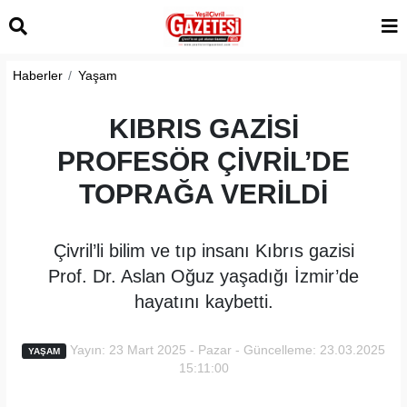
Haberler
Yaşam
KIBRIS GAZİSİ
PROFESÖR ÇİVRİL’DE
TOPRAĞA VERİLDİ
Çivril’li bilim ve tıp insanı Kıbrıs gazisi
Prof. Dr. Aslan Oğuz yaşadığı İzmir’de
hayatını kaybetti.
Yayın: 23 Mart 2025 - Pazar - Güncelleme: 23.03.2025
YAŞAM
15:11:00