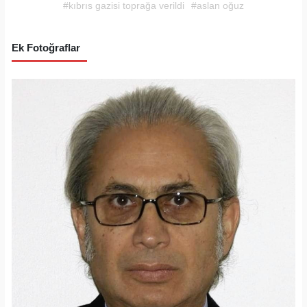
#kıbrıs gazisi toprağa verildi
#aslan oğuz
Ek Fotoğraflar