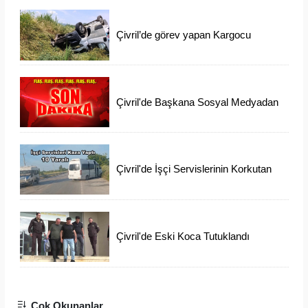
Çivril’de görev yapan Kargocu
Kazada Öldü
Çivril'de Başkana Sosyal Medyadan
İftiraya 6 Gözaltı
Çivril'de İşçi Servislerinin Korkutan
Kazası
Çivril'de Eski Koca Tutuklandı
Ayşen'i Arama Çalışmaları Devam
Ediyor
Çok Okunanlar