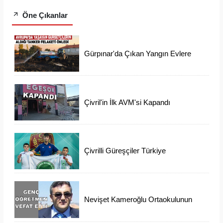
Öne Çıkanlar
Gürpınar'da Çıkan Yangın Evlere
Ulaşmadan Söndürüldü
Çivril'in İlk AVM'si Kapandı
Çivrilli Güreşçiler Türkiye
Şampiyonasından Madalya İle
Döndü
Nevişet Kameroğlu Ortaokulunun
Sevilen Öğretmeni Vefat Etti