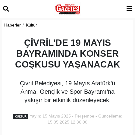
Haberler
Kültür
ÇİVRİL’DE 19 MAYIS
BAYRAMINDA KONSER
COŞKUSU YAŞANACAK
Çivril Belediyesi, 19 Mayıs Atatürk’ü
Anma, Gençlik ve Spor Bayramı’na
yakışır bir etkinlik düzenleyecek.
Yayın: 15 Mayıs 2025 - Perşembe - Güncelleme:
KÜLTÜR
15.05.2025 12:36:00