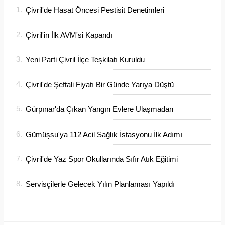
1.
Çivril'de Hasat Öncesi Pestisit Denetimleri
Sıklaştı
2.
Çivril'in İlk AVM'si Kapandı
3.
Yeni Parti Çivril İlçe Teşkilatı Kuruldu
4.
Çivril'de Şeftali Fiyatı Bir Günde Yarıya Düştü
5.
Gürpınar'da Çıkan Yangın Evlere Ulaşmadan
Söndürüldü
6.
Gümüşsu'ya 112 Acil Sağlık İstasyonu İlk Adımı
Atıldı
7.
Çivril'de Yaz Spor Okullarında Sıfır Atık Eğitimi
Verildi
8.
Servisçilerle Gelecek Yılın Planlaması Yapıldı