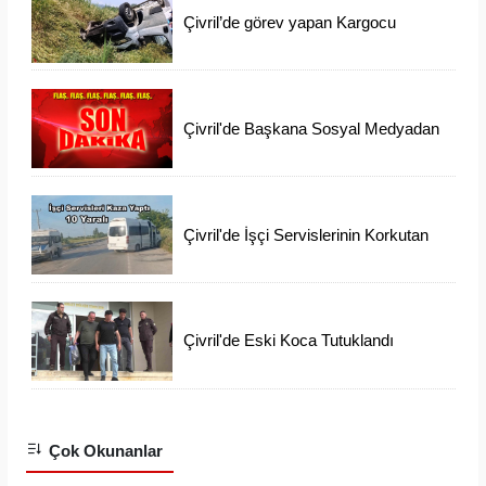
Çivril’de görev yapan Kargocu
Kazada Öldü
Çivril'de Başkana Sosyal Medyadan
İftiraya 6 Gözaltı
Çivril'de İşçi Servislerinin Korkutan
Kazası
Çivril'de Eski Koca Tutuklandı
Ayşen'i Arama Çalışmaları Devam
Ediyor
Çok Okunanlar