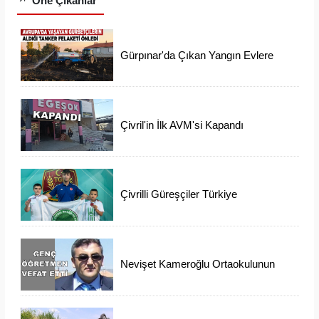
Öne Çıkanlar
Gürpınar'da Çıkan Yangın Evlere
Ulaşmadan Söndürüldü
Çivril'in İlk AVM'si Kapandı
Çivrilli Güreşçiler Türkiye
Şampiyonasından Madalya İle
Döndü
Nevişet Kameroğlu Ortaokulunun
Sevilen Öğretmeni Vefat Etti