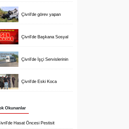
Öğretmeni Vefat Etti
Çivril’de görev yapan
Kargocu Kazada Öldü
Çivril'de Başkana Sosyal
Medyadan İftiraya 6
Gözaltı
Çivril'de İşçi Servislerinin
Korkutan Kazası
Çivril'de Eski Koca
Tutuklandı Ayşen'i Arama
Çalışmaları Devam
Ediyor
k Okunanlar
ivril'de Hasat Öncesi Pestisit