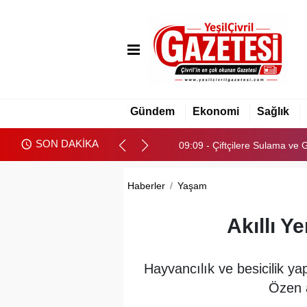
09:09 - Çiftçilere Sulama ve 
09:29 - Babasından Kalan B
Gündem
Ekonomi
Sağlık
09:14 - Meclis AB Destekli Sıf
SON DAKİKA
09:09 - Çiftçilere Sulama ve 
09:29 - Babasından Kalan B
Haberler
Yaşam
Akıllı Y
Hayvancılık ve besicilik ya
Özen a