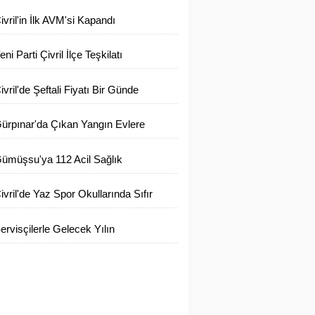
enetimleri Sıklaştı
ivril'in İlk AVM'si Kapandı
eni Parti Çivril İlçe Teşkilatı
uruldu
ivril'de Şeftali Fiyatı Bir Günde
arıya Düştü
ürpınar'da Çıkan Yangın Evlere
laşmadan Söndürüldü
ümüşsu'ya 112 Acil Sağlık
stasyonu İlk Adımı Atıldı
ivril'de Yaz Spor Okullarında Sıfır
tık Eğitimi Verildi
ervisçilerle Gelecek Yılın
lanlaması Yapıldı