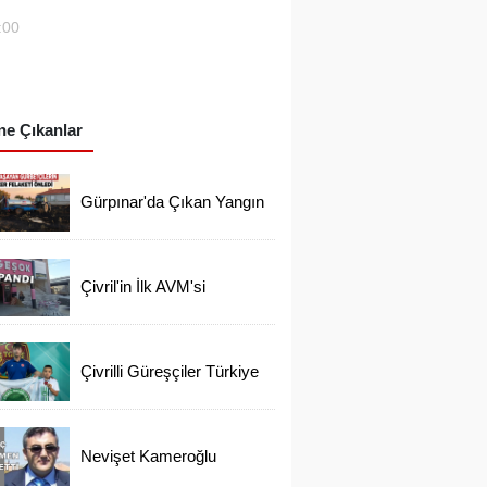
:00
e Çıkanlar
Gürpınar'da Çıkan Yangın
Evlere Ulaşmadan
Söndürüldü
Çivril'in İlk AVM'si
Kapandı
Çivrilli Güreşçiler Türkiye
Şampiyonasından
Madalya İle Döndü
Nevişet Kameroğlu
Ortaokulunun Sevilen