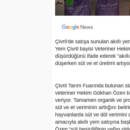
Çivril’de satışa sunulan akıllı ye
Yem Çivril bayisi Veteriner Heki
düşürdüğünü ifade ederek “akıllı 
düşerken süt ve et üretimi artıyo
Çivril Tarım Fuarında bulunan st
veteriner Hekim Gökhan Özen bes
veriyor. Tamamen organik ve prot
süt ve et veriminin arttığını bel
hayvanlarda süt ve döl verimini 
amacıyla akıllı yem satışına baş
Özen “süt besiciliğinin yağın old