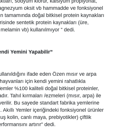
aktları, sodyum klorür, kalsiyum propiyonat,
agnezyum oksit vb hammadde ve fonksiyonel
n tamamında doğal bitkisel protein kaynakları
risinde sentetik protein kaynakları (üre,
melamin vb) kullanılmıyor ” dedi.
endi Yemini Yapabilir”
ullanıldığını ifade eden Özen mısır ve arpa
e hayvanları için kendi yemini rahatlıkla
Yemler %100 kaliteli doğal bitkisel proteinler,
ır. Tahıl kırmaları /ezmeleri (mısır, arpa) ile
 verilir. Bu sayede standart fabrika yemlerine
. Akıllı Yemler içeriğindeki fonksiyonel ürünler
kolin, canlı maya, prebiyotikler) çiftlik
formansını artırır” dedi.