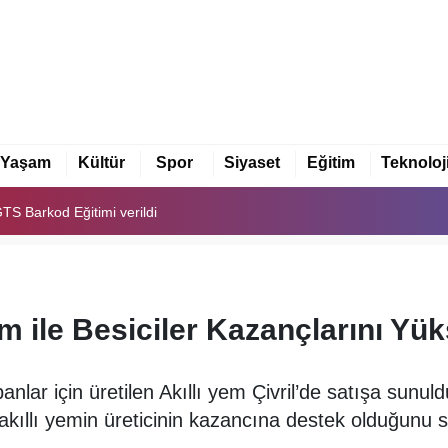
GTS Barkod Eğitimi verildi
akkalı Müzeye Dönüştürdü
Yaşam
Kültür
Spor
Siyaset
Eğitim
Teknoloj
ır Atık Projesine Oy Birliğiyle Onay Verdi
GTS Barkod Eğitimi verildi
akkalı Müzeye Dönüştürdü
em ile Besiciler Kazançlarını Yü
panlar için üretilen Akıllı yem Çivril’de satışa sun
kıllı yemin üreticinin kazancına destek olduğunu s