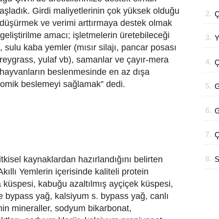
D
aşladık. Girdi maliyetlerinin çok yüksek olduğu
2.
Ç
i düşürmek ve verimi arttırmaya destek olmak
geliştirilme amacı; işletmelerin üretebileceği
3.
Y
), sulu kaba yemler (mısır silajı, pancar posası
K
, reygrass, yulaf vb), samanlar ve çayır-mera
4.
Ç
e hayvanların beslenmesinde en az dışa
Y
onomik beslemeyi sağlamak” dedi.
5.
G
U
6.
G
İ
7.
Ç
A
tkisel kaynaklardan hazırlandığını belirten
8.
S
lı Yemlerin içerisinde kaliteli protein
P
 küspesi, kabuğu azaltılmış ayçiçek küspesi,
ze bypass yağ, kalsiyum s. bypass yağ, canlı
min mineraller, sodyum bikarbonat,