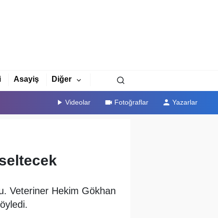
i
Asayiş
Diğer
Videolar
Fotoğraflar
Yazarlar
kseltecek
uldu. Veteriner Hekim Gökhan
öyledi.