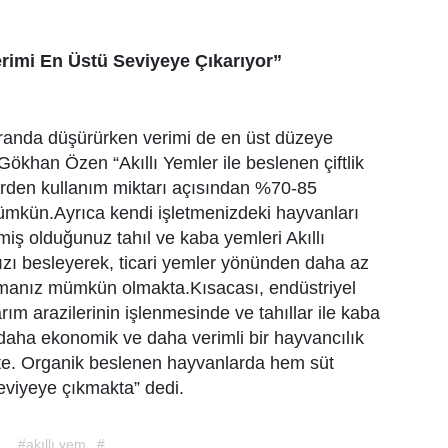
rimi En Üstü Seviyeye Çıkarıyor”
i oranda düşürürken verimi de en üst düzeye
Gökhan Özen “Akıllı Yemler ile beslenen çiftlik
erden kullanım miktarı açısından %70-85
ümkün.Ayrıca kendi işletmenizdeki hayvanları
miş olduğunuz tahıl ve kaba yemleri Akıllı
ınızı besleyerek, ticari yemler yönünden daha az
pmanız mümkün olmakta.Kısacası, endüstriyel
ım arazilerinin işlenmesinde ve tahıllar ile kaba
 daha ekonomik ve daha verimli bir hayvancılık
. Organik beslenen hayvanlarda hem süt
seviyeye çıkmakta” dedi.
#akıllı yem
#