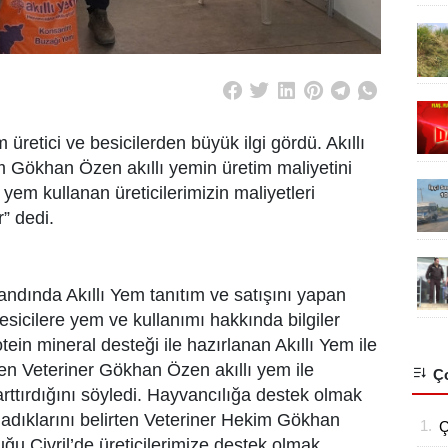
m üretici ve besicilerden büyük ilgi gördü. Akıllı
m Gökhan Özen akıllı yemin üretim maliyetini
yem kullanan üreticilerimizin maliyetleri
r” dedi.
andında Akıllı Yem tanıtım ve satışını yapan
icilere yem ve kullanımı hakkında bilgiler
ein mineral desteği ile hazırlanan Akıllı Yem ile
irten Veteriner Gökhan Özen akıllı yem ile
Ço
arttırdığını söyledi. Hayvancılığa destek olmak
ladıklarını belirten Veteriner Hekim Gökhan
1.
Ç
uğu Çivril’de üreticilerimize destek olmak