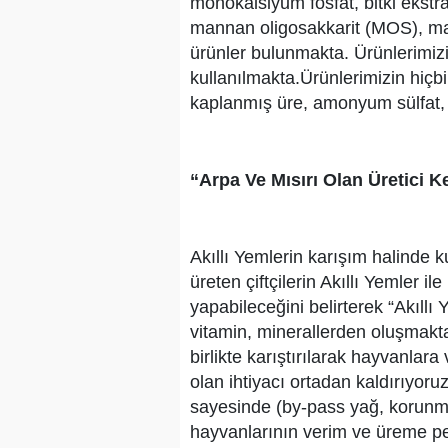
monokalsiyum fosfat, bitki ekstr
mannan oligosakkarit (MOS), m
ürünler bulunmakta. Ürünlerimizi
kullanılmakta.Ürünlerimizin hiçbi
kaplanmış üre, amonyum sülfat, 
“Arpa Ve Mısırı Olan Üretici K
Akıllı Yemlerin karışım halinde k
üreten çiftçilerin Akıllı Yemler il
yapabileceğini belirterek “Akıllı 
vitamin, minerallerden oluşmaktad
birlikte karıştırılarak hayvanlara
olan ihtiyacı ortadan kaldırıyoruz
sayesinde (by-pass yağ, korunmuş 
hayvanlarının verim ve üreme per