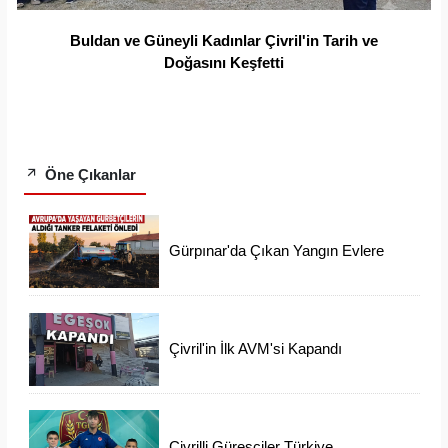
Buldan ve Güneyli Kadınlar Çivril'in Tarih ve
Doğasını Keşfetti
Öne Çıkanlar
Gürpınar'da Çıkan Yangın Evlere
Ulaşmadan Söndürüldü
Çivril'in İlk AVM'si Kapandı
Çivrilli Güreşçiler Türkiye