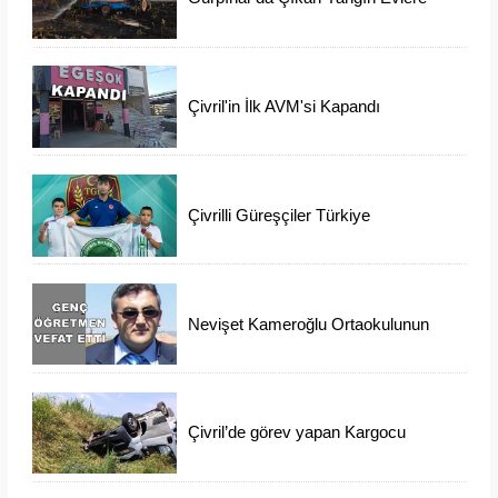
Ulaşmadan Söndürüldü
Çivril'in İlk AVM'si Kapandı
Çivrilli Güreşçiler Türkiye
Şampiyonasından Madalya İle
Döndü
Nevişet Kameroğlu Ortaokulunun
Sevilen Öğretmeni Vefat Etti
Çivril’de görev yapan Kargocu
Kazada Öldü