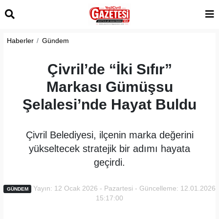
Haberler
Gündem
Çivril’de “İki Sıfır”
Markası Gümüşsu
Şelalesi’nde Hayat Buldu
Çivril Belediyesi, ilçenin marka değerini
yükseltecek stratejik bir adımı hayata
geçirdi.
Yayın: 12 Ocak 2026 - Pazartesi - Güncelleme: 12.01.2026
GÜNDEM
15:17:00