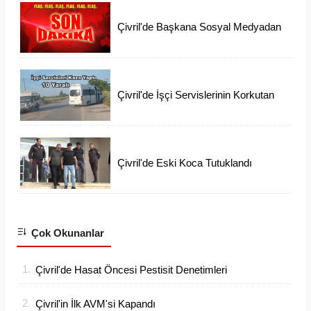
Çivril'de Başkana Sosyal Medyadan
İftiraya 6 Gözaltı
Çivril'de İşçi Servislerinin Korkutan
Kazası
Çivril'de Eski Koca Tutuklandı
Ayşen'i Arama Çalışmaları Devam
Ediyor
Çok Okunanlar
1.
Çivril'de Hasat Öncesi Pestisit Denetimleri
Sıklaştı
2.
Çivril'in İlk AVM'si Kapandı