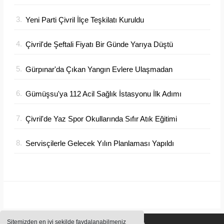
3.
Yeni Parti Çivril İlçe Teşkilatı Kuruldu
4.
Çivril'de Şeftali Fiyatı Bir Günde Yarıya Düştü
5.
Gürpınar'da Çıkan Yangın Evlere Ulaşmadan
Söndürüldü
6.
Gümüşsu'ya 112 Acil Sağlık İstasyonu İlk Adımı
Atıldı
7.
Çivril'de Yaz Spor Okullarında Sıfır Atık Eğitimi
Verildi
8.
Servisçilerle Gelecek Yılın Planlaması Yapıldı
Sitemizden en iyi şekilde faydalanabilmeniz