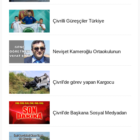
Çivrilli Güreşçiler Türkiye
Şampiyonasından Madalya İle
Döndü
Nevişet Kameroğlu Ortaokulunun
Sevilen Öğretmeni Vefat Etti
Çivril’de görev yapan Kargocu
Kazada Öldü
Çivril'de Başkana Sosyal Medyadan
İftiraya 6 Gözaltı