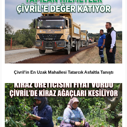
Çivril'in En Uzak Mahallesi Tatarcık Asfaltla Tanıştı