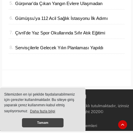
5.
Gürpınar'da Çıkan Yangın Evlere Ulaşmadan
Söndürüldü
6.
Gümüşsu'ya 112 Acil Sağlık İstasyonu İlk Adımı
Atıldı
7.
Çivril'de Yaz Spor Okullarında Sıfır Atık Eğitimi
Verildi
8.
Servisçilerle Gelecek Yılın Planlaması Yapıldı
Sitemizden en iyi şekilde faydalanabilmeniz
için çerezler kullanılmaktadır. Bu siteye giriş
yaparak çerez kullanımını kabul etmiş
Sitemizde bulunan içeriklerin tüm hakları saklı tutulmaktadır, izinsiz
sayılıyorsunuz.
Daha fazla bilgi
içerikler kullanılamaz. Copyright 2020©
Tamam
Haber Yazılımı:
Haber Sistemleri