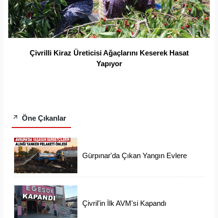
Çivrilli Kiraz Üreticisi Ağaçlarını Keserek Hasat
Yapıyor
Öne Çıkanlar
Gürpınar'da Çıkan Yangın Evlere
Ulaşmadan Söndürüldü
Çivril'in İlk AVM'si Kapandı