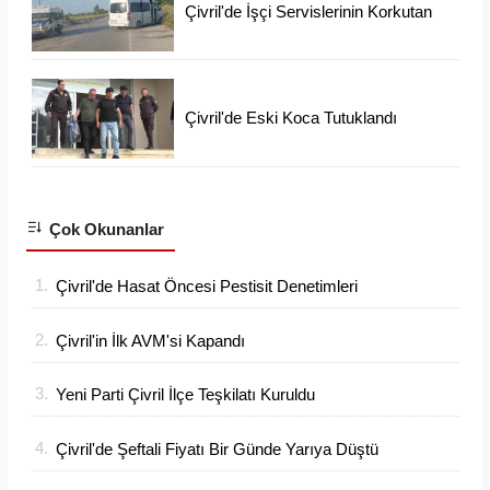
Çivril'de İşçi Servislerinin Korkutan
Kazası
Çivril'de Eski Koca Tutuklandı
Ayşen'i Arama Çalışmaları Devam
Ediyor
Çok Okunanlar
1.
Çivril'de Hasat Öncesi Pestisit Denetimleri
Sıklaştı
2.
Çivril'in İlk AVM'si Kapandı
3.
Yeni Parti Çivril İlçe Teşkilatı Kuruldu
4.
Çivril'de Şeftali Fiyatı Bir Günde Yarıya Düştü