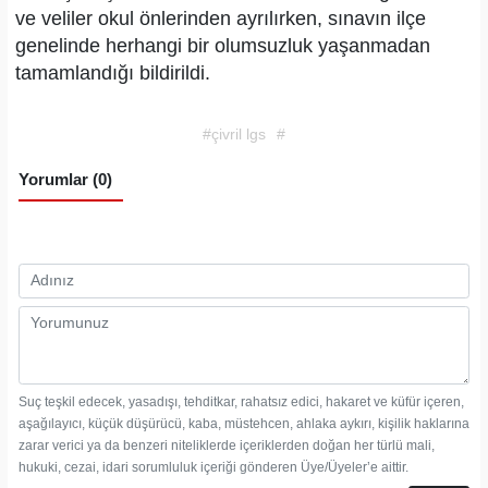
ve veliler okul önlerinden ayrılırken, sınavın ilçe
genelinde herhangi bir olumsuzluk yaşanmadan
tamamlandığı bildirildi.
#çivril lgs
#
Yorumlar (0)
Suç teşkil edecek, yasadışı, tehditkar, rahatsız edici, hakaret ve küfür içeren,
aşağılayıcı, küçük düşürücü, kaba, müstehcen, ahlaka aykırı, kişilik haklarına
zarar verici ya da benzeri niteliklerde içeriklerden doğan her türlü mali,
hukuki, cezai, idari sorumluluk içeriği gönderen Üye/Üyeler’e aittir.