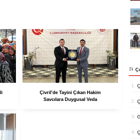
Ço
1.
Ç
li
Çivril'de Tayini Çıkan Hakim
D
Savcılara Duygusal Veda
2.
Ç
3.
G
U
4.
Ç