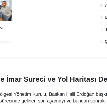
K
5.
G
İ
6.
K
H
ol
7.
"
A
8.
Ç
A
A
e İmar Süreci ve Yol Haritası De
Bölgesi Yönetim Kurulu, Başkan Halil Erdoğan başkan
 sürecinde gelinen son aşamayı ve bundan sonraki yo