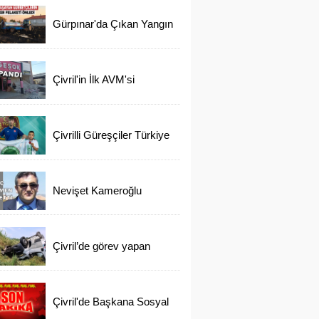
Gürpınar'da Çıkan Yangın
Evlere Ulaşmadan
Söndürüldü
Çivril'in İlk AVM'si
Kapandı
Çivrilli Güreşçiler Türkiye
Şampiyonasından
Madalya İle Döndü
Nevişet Kameroğlu
Ortaokulunun Sevilen
Öğretmeni Vefat Etti
Çivril’de görev yapan
Kargocu Kazada Öldü
Çivril'de Başkana Sosyal
Medyadan İftiraya 6