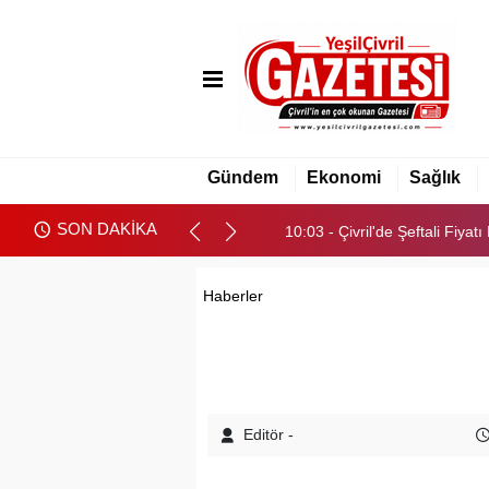
09:47 - Yeni Parti Çivril İlçe T
10:03 - Çivril'de Şeftali Fiya
Gündem
Ekonomi
Sağlık
09:47 - Yeni Parti Çivril İlçe T
SON DAKİKA
10:03 - Çivril'de Şeftali Fiya
Haberler
Editör -