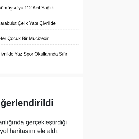
anyonu Geçti
ümüşsu'ya 112 Acil Sağlık
stasyonu İlk Adımı Atıldı
arabulut Çelik Yapı Çivril'de
izmete Açıldı
Her Çocuk Bir Mucizedir"
nlayışıyla Eğitim ve Gelişim Bir
ivril'de Yaz Spor Okullarında Sıfır
rada
tık Eğitimi Verildi
ğerlendirildi
lığında gerçekleştirdiği
l haritasını ele aldı.