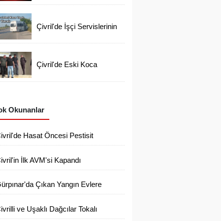
Gözaltı
Çivril'de İşçi Servislerinin
Korkutan Kazası
Çivril'de Eski Koca
Tutuklandı Ayşen'i Arama
Çalışmaları Devam
Ediyor
k Okunanlar
ivril'de Hasat Öncesi Pestisit
enetimleri Sıklaştı
ivril'in İlk AVM'si Kapandı
ürpınar'da Çıkan Yangın Evlere
laşmadan Söndürüldü
ivrilli ve Uşaklı Dağcılar Tokalı