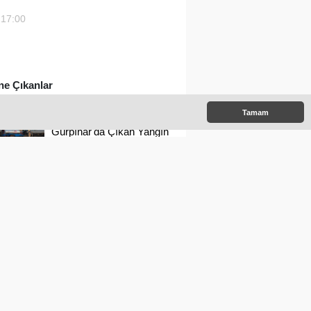
:17:00
e Çıkanlar
Tamam
Gürpınar'da Çıkan Yangın
Evlere Ulaşmadan
Söndürüldü
Çivril'in İlk AVM'si
Kapandı
Çivrilli Güreşçiler Türkiye
Şampiyonasından
Madalya İle Döndü
Nevişet Kameroğlu
Ortaokulunun Sevilen