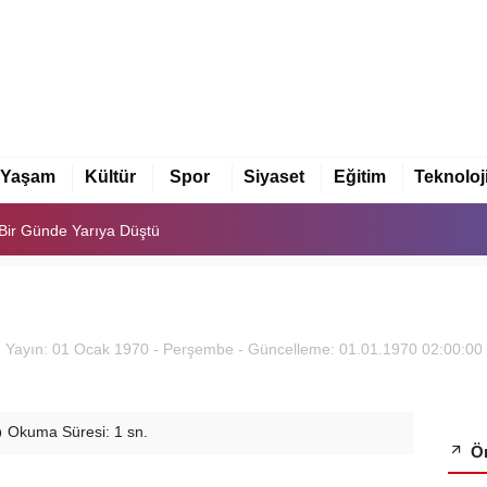
eşkilatı Kuruldu
tı Bir Günde Yarıya Düştü
Yaşam
Kültür
Spor
Siyaset
Eğitim
Teknoloj
eşkilatı Kuruldu
tı Bir Günde Yarıya Düştü
Yayın: 01 Ocak 1970 - Perşembe - Güncelleme: 01.01.1970 02:00:00
Okuma Süresi: 1 sn.
Ön