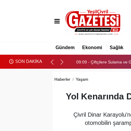
09:09 - Çiftçilere Sulama ve 
09:29 - Babasından Kalan B
Gündem
Ekonomi
Sağlık
09:14 - Meclis AB Destekli Sıf
SON DAKİKA
09:09 - Çiftçilere Sulama ve 
09:29 - Babasından Kalan B
Haberler
Yaşam
Yol Kenarında D
Çivril Dinar Karayolu
otomobilin şarampo