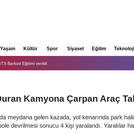
GTS Barkod Eğitimi verildi
akkalı Müzeye Dönüştürdü
Yaşam
Kültür
Spor
Siyaset
Eğitim
Teknoloj
ır Atık Projesine Oy Birliğiyle Onay Verdi
GTS Barkod Eğitimi verildi
akkalı Müzeye Dönüştürdü
uran Kamyona Çarpan Araç Takla
’nda meydana gelen kazada, yol kenarında park ha
le devrilmesi sonucu 4 kişi yaralandı. Yaralılar ha