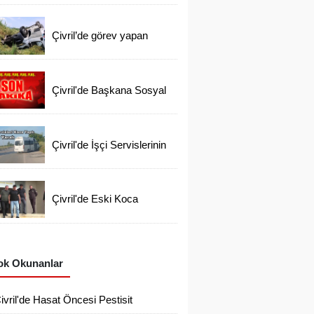
Öğretmeni Vefat Etti
Çivril’de görev yapan
Kargocu Kazada Öldü
Çivril'de Başkana Sosyal
Medyadan İftiraya 6
Gözaltı
Çivril'de İşçi Servislerinin
Korkutan Kazası
Çivril'de Eski Koca
Tutuklandı Ayşen'i Arama
Çalışmaları Devam
Ediyor
k Okunanlar
ivril'de Hasat Öncesi Pestisit