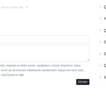
D
2.
Ç
#araç takla attı
#
3.
Y
K
4.
Ç
Y
5.
G
U
6.
G
İ
7.
Ç
edici, hakaret ve küfür içeren, aşağılayıcı, küçük düşürücü, kaba,
 verici ya da benzeri niteliklerde içeriklerden doğan her türlü mali,
A
Üye/Üyeler’e aittir.
8.
S
Gönder
P