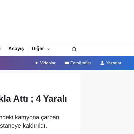
i
Asayiş
Diğer
Videolar
Fotoğraflar
Yazarlar
 Attı ; 4 Yaralı
lindeki kamyona çarpan
staneye kaldırıldı.