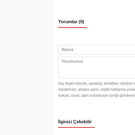
Yorumlar (0)
Suç teşkil edecek, yasadışı, tehditkar, rahatsız 
müstehcen, ahlaka aykırı, kişilik haklarına zarar
hukuki, cezai, idari sorumluluk içeriği gönderen 
İlginizi Çekebilir