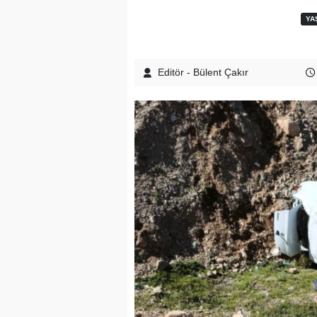
YA
Editör - Bülent Çakır