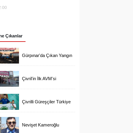
2:00
e Çıkanlar
Gürpınar'da Çıkan Yangın
Evlere Ulaşmadan
Söndürüldü
Çivril'in İlk AVM'si
Kapandı
Çivrilli Güreşçiler Türkiye
Şampiyonasından
Madalya İle Döndü
Nevişet Kameroğlu
Ortaokulunun Sevilen