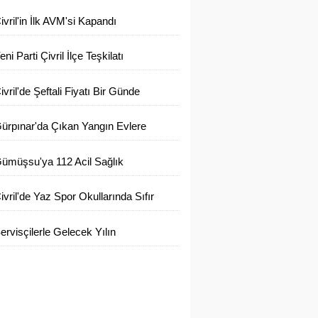
enetimleri Sıklaştı
ivril'in İlk AVM'si Kapandı
eni Parti Çivril İlçe Teşkilatı
uruldu
ivril'de Şeftali Fiyatı Bir Günde
arıya Düştü
ürpınar'da Çıkan Yangın Evlere
laşmadan Söndürüldü
ümüşsu'ya 112 Acil Sağlık
stasyonu İlk Adımı Atıldı
ivril'de Yaz Spor Okullarında Sıfır
tık Eğitimi Verildi
ervisçilerle Gelecek Yılın
lanlaması Yapıldı