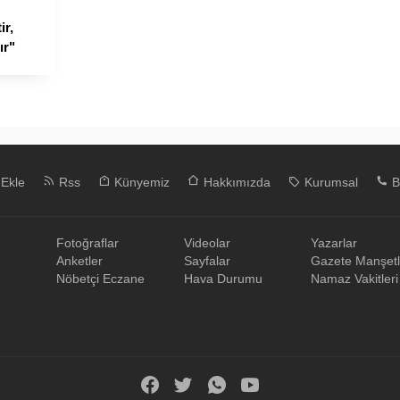
ir,
ır"
 Ekle
Rss
Künyemiz
Hakkımızda
Kurumsal
B
Fotoğraflar
Videolar
Yazarlar
Anketler
Sayfalar
Gazete Manşetl
Nöbetçi Eczane
Hava Durumu
Namaz Vakitleri