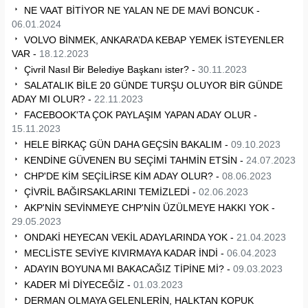
NE VAAT BİTİYOR NE YALAN NE DE MAVİ BONCUK -
06.01.2024
VOLVO BİNMEK, ANKARA’DA KEBAP YEMEK İSTEYENLER
VAR -
18.12.2023
Çivril Nasıl Bir Belediye Başkanı ister? -
30.11.2023
SALATALIK BİLE 20 GÜNDE TURŞU OLUYOR BİR GÜNDE
ADAY MI OLUR? -
22.11.2023
FACEBOOK'TA ÇOK PAYLAŞIM YAPAN ADAY OLUR -
15.11.2023
HELE BİRKAÇ GÜN DAHA GEÇSİN BAKALIM -
09.10.2023
KENDİNE GÜVENEN BU SEÇİMİ TAHMİN ETSİN -
24.07.2023
CHP'DE KİM SEÇİLİRSE KİM ADAY OLUR? -
08.06.2023
ÇİVRİL BAĞIRSAKLARINI TEMİZLEDİ -
02.06.2023
AKP'NİN SEVİNMEYE CHP'NİN ÜZÜLMEYE HAKKI YOK -
29.05.2023
ONDAKİ HEYECAN VEKİL ADAYLARINDA YOK -
21.04.2023
MECLİSTE SEVİYE KIVIRMAYA KADAR İNDİ -
06.04.2023
ADAYIN BOYUNA MI BAKACAĞIZ TİPİNE Mİ? -
09.03.2023
KADER Mİ DİYECEĞİZ -
01.03.2023
DERMAN OLMAYA GELENLERİN, HALKTAN KOPUK