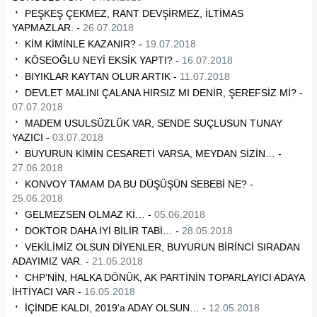
PEŞKEŞ ÇEKMEZ, RANT DEVŞİRMEZ, İLTİMAS
YAPMAZLAR. -
26.07.2018
KİM KİMİNLE KAZANIR? -
19.07.2018
KÖSEOĞLU NEYİ EKSİK YAPTI? -
16.07.2018
BIYIKLAR KAYTAN OLUR ARTIK -
11.07.2018
DEVLET MALINI ÇALANA HIRSIZ MI DENİR, ŞEREFSİZ Mİ? -
07.07.2018
MADEM USULSÜZLÜK VAR, SENDE SUÇLUSUN TUNAY
YAZICI -
03.07.2018
BUYURUN KİMİN CESARETİ VARSA, MEYDAN SİZİN… -
27.06.2018
KONVOY TAMAM DA BU DÜŞÜŞÜN SEBEBİ NE? -
25.06.2018
GELMEZSEN OLMAZ Kİ… -
05.06.2018
DOKTOR DAHA İYİ BİLİR TABİ… -
28.05.2018
VEKİLİMİZ OLSUN DİYENLER, BUYURUN BİRİNCİ SIRADAN
ADAYIMIZ VAR. -
21.05.2018
CHP’NİN, HALKA DÖNÜK, AK PARTİNİN TOPARLAYICI ADAYA
İHTİYACI VAR -
16.05.2018
İÇİNDE KALDI, 2019'a ADAY OLSUN… -
12.05.2018