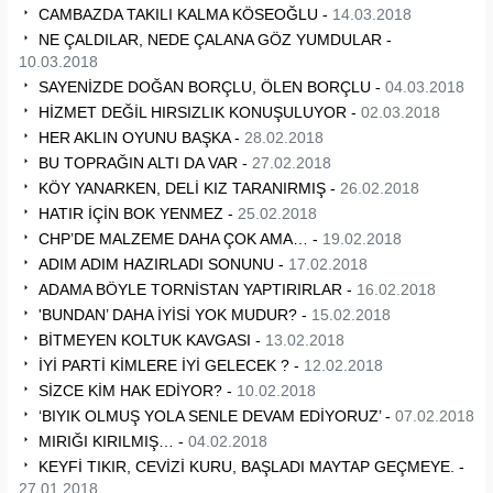
CAMBAZDA TAKILI KALMA KÖSEOĞLU -
14.03.2018
NE ÇALDILAR, NEDE ÇALANA GÖZ YUMDULAR -
10.03.2018
SAYENİZDE DOĞAN BORÇLU, ÖLEN BORÇLU -
04.03.2018
HİZMET DEĞİL HIRSIZLIK KONUŞULUYOR -
02.03.2018
HER AKLIN OYUNU BAŞKA -
28.02.2018
BU TOPRAĞIN ALTI DA VAR -
27.02.2018
KÖY YANARKEN, DELİ KIZ TARANIRMIŞ -
26.02.2018
HATIR İÇİN BOK YENMEZ -
25.02.2018
CHP’DE MALZEME DAHA ÇOK AMA… -
19.02.2018
ADIM ADIM HAZIRLADI SONUNU -
17.02.2018
ADAMA BÖYLE TORNİSTAN YAPTIRIRLAR -
16.02.2018
'BUNDAN’ DAHA İYİSİ YOK MUDUR? -
15.02.2018
BİTMEYEN KOLTUK KAVGASI -
13.02.2018
İYİ PARTİ KİMLERE İYİ GELECEK ? -
12.02.2018
SİZCE KİM HAK EDİYOR? -
10.02.2018
‘BIYIK OLMUŞ YOLA SENLE DEVAM EDİYORUZ’ -
07.02.2018
MIRIĞI KIRILMIŞ… -
04.02.2018
KEYFİ TIKIR, CEVİZİ KURU, BAŞLADI MAYTAP GEÇMEYE. -
27.01.2018