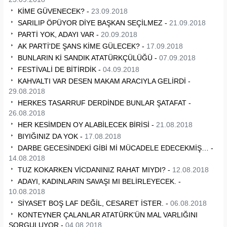
KİME GÜVENECEK? -
23.09.2018
SARILIP ÖPÜYOR DİYE BAŞKAN SEÇİLMEZ -
21.09.2018
PARTİ YOK, ADAYI VAR -
20.09.2018
AK PARTİ'DE ŞANS KİME GÜLECEK? -
17.09.2018
BUNLARIN Kİ SANDIK ATATÜRKÇÜLÜĞÜ -
07.09.2018
FESTİVALİ DE BİTİRDİK -
04.09.2018
KAHVALTI VAR DESEN MAKAM ARACIYLA GELİRDİ -
29.08.2018
HERKES TASARRUF DERDİNDE BUNLAR ŞATAFAT -
26.08.2018
HER KESİMDEN OY ALABİLECEK BİRİSİ -
21.08.2018
BIYIĞINIZ DA YOK -
17.08.2018
DARBE GECESİNDEKİ GİBİ Mİ MÜCADELE EDECEKMİŞ… -
14.08.2018
TUZ KOKARKEN VİCDANINIZ RAHAT MIYDI? -
12.08.2018
ADAYI, KADINLARIN SAVAŞI MI BELİRLEYECEK. -
10.08.2018
SİYASET BOŞ LAF DEĞİL, CESARET İSTER. -
06.08.2018
KONTEYNER ÇALANLAR ATATÜRK’ÜN MAL VARLIĞINI
SORGULUYOR -
04.08.2018