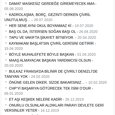
DAMAT MASKESİZ GERDEĞE GİREMEYECEK AMA -
05.08.2020
KADROLAŞMA, BORÇ, GEZİNTİ DERKEN ÇİVRİL
UNUTULMUŞ… -
28.07.2020
HER SENE AYNI OKUL BOYANMAZ Kİ -
10.07.2020
BAŞ OL DA, İSTERSEN SOĞAN BAŞI OL -
26.04.2020
TAPU VE VAKIFTA ŞİKAYET BİTMİYOR. -
20.04.2020
KAYMAKAM BAŞLATSIN ÇİVRİL GERİSİNİ GETİRİR -
15.04.2020
BÖYLE MUHALEFETE BÖYLE BAŞKAN -
01.04.2020
MAAŞ ALMAYACAK BAŞKAN YARDIMCISI OLSUN -
20.03.2020
BULKAZ FRANSA’DA BİLİNİR DE ÇİVRİL’İ DENİZLİ’DE
TANIYAN YOK -
24.02.2020
ÖNÜNE GELEN DİKER, SİZDE BAKARSINIZ… -
10.02.2020
CHP’Yİ BAŞARIYA GÖTÜRECEK TEK İSİM O’DUR -
06.01.2020
ET AŞI KEŞKEK NELERE KADİR -
26.12.2019
ONURLU OLSUNLAR ALDIKLARI PARAYI DEVLETE GERİ
VERSİNLER YETER -
16.12.2019