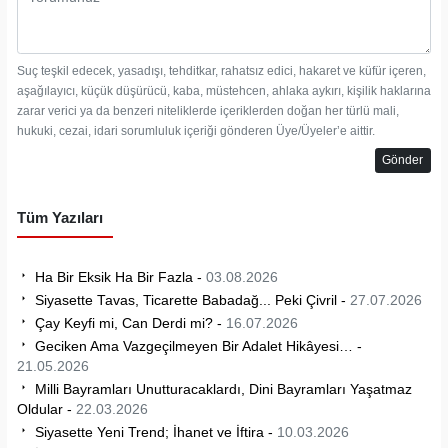
Suç teşkil edecek, yasadışı, tehditkar, rahatsız edici, hakaret ve küfür içeren,
aşağılayıcı, küçük düşürücü, kaba, müstehcen, ahlaka aykırı, kişilik haklarına
zarar verici ya da benzeri niteliklerde içeriklerden doğan her türlü mali,
hukuki, cezai, idari sorumluluk içeriği gönderen Üye/Üyeler’e aittir.
Gönder
Tüm Yazıları
Ha Bir Eksik Ha Bir Fazla -
03.08.2026
Siyasette Tavas, Ticarette Babadağ... Peki Çivril -
27.07.2026
Çay Keyfi mi, Can Derdi mi? -
16.07.2026
Geciken Ama Vazgeçilmeyen Bir Adalet Hikâyesi… -
21.05.2026
Milli Bayramları Unutturacaklardı, Dini Bayramları Yaşatmaz
Oldular -
22.03.2026
Siyasette Yeni Trend; İhanet ve İftira -
10.03.2026