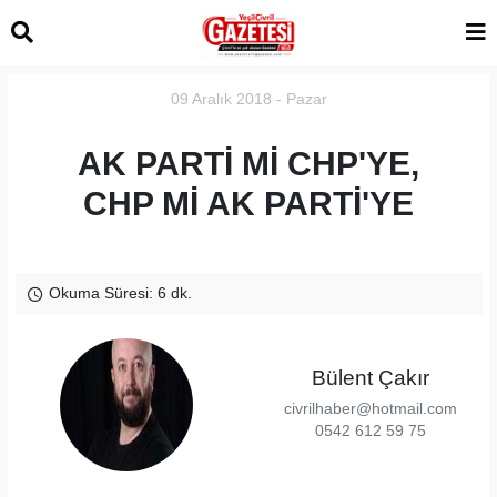
09 Aralık 2018 - Pazar
AK PARTİ Mİ CHP'YE,
CHP Mİ AK PARTİ'YE
Okuma Süresi: 6 dk.
Bülent Çakır
civrilhaber@hotmail.com
0542 612 59 75