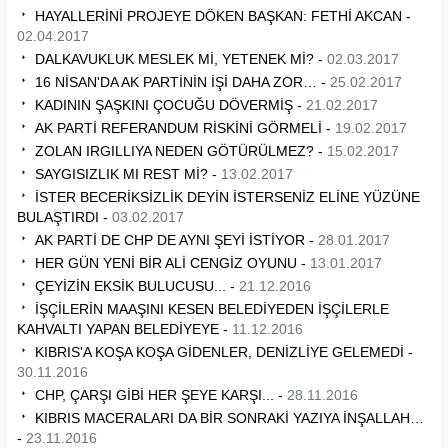
HAYALLERİNİ PROJEYE DÖKEN BAŞKAN: FETHİ AKCAN -
02.04.2017
DALKAVUKLUK MESLEK Mİ, YETENEK Mİ? -
02.03.2017
16 NİSAN'DA AK PARTİNİN İŞİ DAHA ZOR… -
25.02.2017
KADININ ŞAŞKINI ÇOCUĞU DÖVERMİŞ -
21.02.2017
AK PARTİ REFERANDUM RİSKİNİ GÖRMELİ -
19.02.2017
ZOLAN IRGILLIYA NEDEN GÖTÜRÜLMEZ? -
15.02.2017
SAYGISIZLIK MI REST Mİ? -
13.02.2017
İSTER BECERİKSİZLİK DEYİN İSTERSENİZ ELİNE YÜZÜNE
BULAŞTIRDI -
03.02.2017
AK PARTİ DE CHP DE AYNI ŞEYİ İSTİYOR -
28.01.2017
HER GÜN YENİ BİR ALİ CENGİZ OYUNU -
13.01.2017
ÇEYİZİN EKSİK BULUCUSU... -
21.12.2016
İŞÇİLERİN MAAŞINI KESEN BELEDİYEDEN İŞÇİLERLE
KAHVALTI YAPAN BELEDİYEYE -
11.12.2016
KIBRIS'A KOŞA KOŞA GİDENLER, DENİZLİYE GELEMEDİ -
30.11.2016
CHP, ÇARŞI GİBİ HER ŞEYE KARŞI... -
28.11.2016
KIBRIS MACERALARI DA BİR SONRAKİ YAZIYA İNŞALLAH…
-
23.11.2016