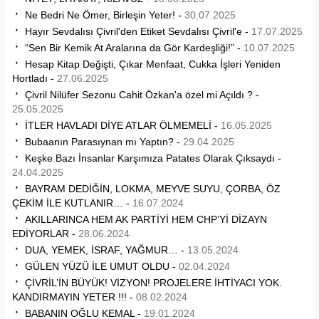
Ne Bedri Ne Ömer, Birleşin Yeter! -
30.07.2025
Hayır Sevdalısı Çivril'den Etiket Sevdalısı Çivril'e -
17.07.2025
“Sen Bir Kemik At Aralarına da Gör Kardeşliği!” -
10.07.2025
Hesap Kitap Değişti, Çıkar Menfaat, Cukka İşleri Yeniden
Hortladı -
27.06.2025
Çivril Nilüfer Sezonu Cahit Özkan'a özel mi Açıldı ? -
25.05.2025
İTLER HAVLADI DİYE ATLAR ÖLMEMELİ -
16.05.2025
Bubaanın Parasıynan mı Yaptın? -
29.04.2025
Keşke Bazı İnsanlar Karşımıza Patates Olarak Çıksaydı -
24.04.2025
BAYRAM DEDİĞİN, LOKMA, MEYVE SUYU, ÇORBA, ÖZ
ÇEKİM İLE KUTLANIR… -
16.07.2024
AKILLARINCA HEM AK PARTİYİ HEM CHP’Yİ DİZAYN
EDİYORLAR -
28.06.2024
DUA, YEMEK, İSRAF, YAĞMUR… -
13.05.2024
GÜLEN YÜZÜ İLE UMUT OLDU -
02.04.2024
ÇİVRİL’İN BÜYÜK! VİZYON! PROJELERE İHTİYACI YOK.
KANDIRMAYIN YETER !!! -
08.02.2024
BABANIN OĞLU KEMAL -
19.01.2024