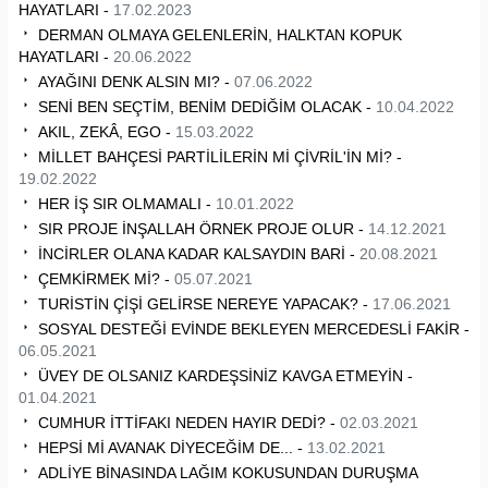
HAYATLARI -
17.02.2023
DERMAN OLMAYA GELENLERİN, HALKTAN KOPUK
HAYATLARI -
20.06.2022
AYAĞINI DENK ALSIN MI? -
07.06.2022
SENİ BEN SEÇTİM, BENİM DEDİĞİM OLACAK -
10.04.2022
AKIL, ZEKÂ, EGO -
15.03.2022
MİLLET BAHÇESİ PARTİLİLERİN Mİ ÇİVRİL'İN Mİ? -
19.02.2022
HER İŞ SIR OLMAMALI -
10.01.2022
SIR PROJE İNŞALLAH ÖRNEK PROJE OLUR -
14.12.2021
İNCİRLER OLANA KADAR KALSAYDIN BARİ -
20.08.2021
ÇEMKİRMEK Mİ? -
05.07.2021
TURİSTİN ÇİŞİ GELİRSE NEREYE YAPACAK? -
17.06.2021
SOSYAL DESTEĞİ EVİNDE BEKLEYEN MERCEDESLİ FAKİR -
06.05.2021
ÜVEY DE OLSANIZ KARDEŞSİNİZ KAVGA ETMEYİN -
01.04.2021
CUMHUR İTTİFAKI NEDEN HAYIR DEDİ? -
02.03.2021
HEPSİ Mİ AVANAK DİYECEĞİM DE... -
13.02.2021
ADLİYE BİNASINDA LAĞIM KOKUSUNDAN DURUŞMA