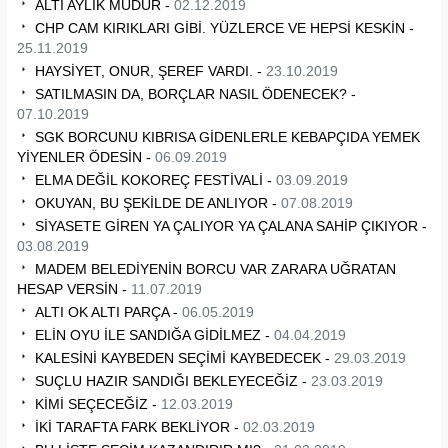
ALTI AYLIK MÜDÜR -
02.12.2019
CHP CAM KIRIKLARI GİBİ. YÜZLERCE VE HEPSİ KESKİN -
25.11.2019
HAYSİYET, ONUR, ŞEREF VARDI. -
23.10.2019
SATILMASIN DA, BORÇLAR NASIL ÖDENECEK? -
07.10.2019
SGK BORCUNU KIBRISA GİDENLERLE KEBAPÇIDA YEMEK
YİYENLER ÖDESİN -
06.09.2019
ELMA DEĞİL KOKOREÇ FESTİVALİ -
03.09.2019
OKUYAN, BU ŞEKİLDE DE ANLIYOR -
07.08.2019
SİYASETE GİREN YA ÇALIYOR YA ÇALANA SAHİP ÇIKIYOR -
03.08.2019
MADEM BELEDİYENİN BORCU VAR ZARARA UĞRATAN
HESAP VERSİN -
11.07.2019
ALTI OK ALTI PARÇA -
06.05.2019
ELİN OYU İLE SANDIĞA GİDİLMEZ -
04.04.2019
KALESİNİ KAYBEDEN SEÇİMİ KAYBEDECEK -
29.03.2019
SUÇLU HAZIR SANDIĞI BEKLEYECEĞİZ -
23.03.2019
KİMİ SEÇECEĞİZ -
12.03.2019
İKİ TARAFTA FARK BEKLİYOR -
02.03.2019