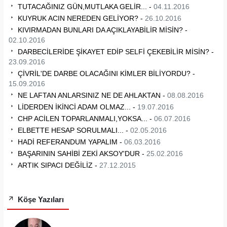
TUTACAĞINIZ GÜN,MUTLAKA GELİR... -
04.11.2016
KUYRUK ACIN NEREDEN GELİYOR? -
26.10.2016
KIVIRMADAN BUNLARI DA AÇIKLAYABİLİR MİSİN? -
02.10.2016
DARBECİLERİDE ŞİKAYET EDİP SELFİ ÇEKEBİLİR MİSİN? -
23.09.2016
ÇİVRİL'DE DARBE OLACAĞINI KİMLER BİLİYORDU? -
15.09.2016
NE LAFTAN ANLARSINIZ NE DE AHLAKTAN -
08.08.2016
LİDERDEN İKİNCİ ADAM OLMAZ... -
19.07.2016
CHP ACİLEN TOPARLANMALI,YOKSA... -
06.07.2016
ELBETTE HESAP SORULMALI... -
02.05.2016
HADİ REFERANDUM YAPALIM -
06.03.2016
BAŞARININ SAHİBİ ZEKİ AKSOY'DUR -
25.02.2016
ARTIK SIPACI DEĞİLİZ -
27.12.2015
Köşe Yazıları