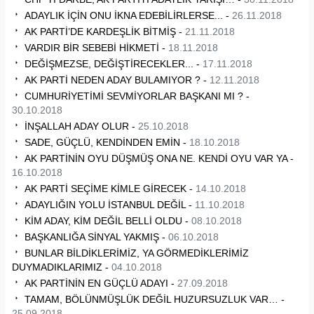
ADAYLIK İÇİN ONU İKNA EDEBİLİRLERSE... -
26.11.2018
AK PARTİ’DE KARDEŞLİK BİTMİŞ -
21.11.2018
VARDIR BİR SEBEBİ HİKMETİ -
18.11.2018
DEĞİŞMEZSE, DEĞİŞTİRECEKLER... -
17.11.2018
AK PARTİ NEDEN ADAY BULAMIYOR ? -
12.11.2018
CUMHURİYETİMİ SEVMİYORLAR BAŞKANI MI ? -
30.10.2018
İNŞALLAH ADAY OLUR -
25.10.2018
SADE, GÜÇLÜ, KENDİNDEN EMİN -
18.10.2018
AK PARTİNİN OYU DÜŞMÜŞ ONA NE. KENDİ OYU VAR YA -
16.10.2018
AK PARTİ SEÇİME KİMLE GİRECEK -
14.10.2018
ADAYLIĞIN YOLU İSTANBUL DEĞİL -
11.10.2018
KİM ADAY, KİM DEĞİL BELLİ OLDU -
08.10.2018
BAŞKANLIĞA SİNYAL YAKMIŞ -
06.10.2018
BUNLAR BİLDİKLERİMİZ, YA GÖRMEDİKLERİMİZ
DUYMADIKLARIMIZ -
04.10.2018
AK PARTİNİN EN GÜÇLÜ ADAYI -
27.09.2018
TAMAM, BÖLÜNMÜŞLÜK DEĞİL HUZURSUZLUK VAR… -
25.09.2018