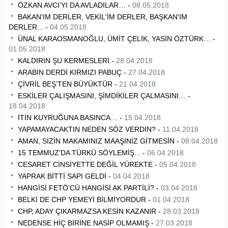
ÖZKAN AVCI’YI DA AVLADILAR… -
08.05.2018
BAKAN'IM DERLER, VEKİL'İM DERLER, BAŞKAN'IM
DERLER... -
04.05.2018
ÜNAL KARAOSMANOĞLU, ÜMİT ÇELİK, YASİN ÖZTÜRK… -
01.05.2018
KALDIRIN ŞU KERMESLERİ -
28.04.2018
ARABIN DERDİ KIRMIZI PABUÇ -
27.04.2018
ÇİVRİL BEŞ’TEN BÜYÜKTÜR -
21.04.2018
ESKİLER ÇALIŞMASINI, ŞİMDİKİLER ÇALMASINI… -
18.04.2018
İTİN KUYRUĞUNA BASINCA… -
15.04.2018
YAPAMAYACAKTIN NEDEN SÖZ VERDİN? -
11.04.2018
AMAN, SİZİN MAKAMINIZ MAAŞINIZ GİTMESİN -
08.04.2018
15 TEMMUZ'DA TÜRKÜ SÖYLEMİŞ... -
06.04.2018
CESARET CİNSİYETTE DEĞİL YÜREKTE -
05.04.2018
YAPRAK BİTTİ SAPI GELDİ -
04.04.2018
HANGİSİ FETÖ’CÜ HANGİSİ AK PARTİLİ? -
03.04.2018
BELKİ DE CHP YEMEYİ BİLMİYORDUR -
01.04.2018
CHP, ADAY ÇIKARMAZSA KESİN KAZANIR -
28.03.2018
NEDENSE HİÇ BİRİNE NASİP OLMAMIŞ -
27.03.2018