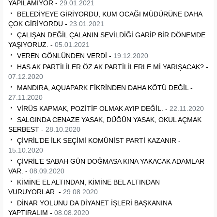
YAPILAMIYOR -
29.01.2021
BELEDİYEYE GİRİYORDU, KUM OCAĞI MÜDÜRÜNE DAHA
ÇOK GİRİYORDU -
23.01.2021
ÇALIŞAN DEĞİL ÇALANIN SEVİLDİĞİ GARİP BİR DÖNEMDE
YAŞIYORUZ. -
05.01.2021
VEREN GÖNLÜNDEN VERDİ -
19.12.2020
HAS AK PARTİLİLER ÖZ AK PARTİLİLERLE Mİ YARIŞACAK? -
07.12.2020
MANDIRA, AQUAPARK FİKRİNDEN DAHA KÖTÜ DEĞİL -
27.11.2020
VİRÜS KAPMAK, POZİTİF OLMAK AYIP DEĞİL. -
22.11.2020
SALGINDA CENAZE YASAK, DÜĞÜN YASAK, OKUL AÇMAK
SERBEST -
28.10.2020
ÇİVRİL’DE İLK SEÇİMİ KOMÜNİST PARTİ KAZANIR -
15.10.2020
ÇİVRİL’E SABAH GÜN DOĞMASA KINA YAKACAK ADAMLAR
VAR. -
08.09.2020
KİMİNE EL ALTINDAN, KİMİNE BEL ALTINDAN
VURUYORLAR. -
29.08.2020
DİNAR YOLUNU DA DİYANET İŞLERİ BAŞKANINA
YAPTIRALIM -
08.08.2020