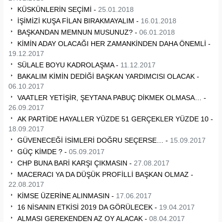
KÜSKÜNLERİN SEÇİMİ -
25.01.2018
İŞİMİZİ KUŞA FİLAN BIRAKMAYALIM -
16.01.2018
BAŞKANDAN MEMNUN MUSUNUZ? -
06.01.2018
KİMİN ADAY OLACAĞI HER ZAMANKİNDEN DAHA ÖNEMLİ -
19.12.2017
SÜLALE BOYU KADROLAŞMA -
11.12.2017
BAKALIM KİMİN DEDİĞİ BAŞKAN YARDIMCISI OLACAK -
06.10.2017
VAATLER YETİŞİR, ŞEYTANA PABUÇ DİKMEK OLMASA… -
26.09.2017
AK PARTİDE HAYALLER YÜZDE 51 GERÇEKLER YÜZDE 10 -
18.09.2017
GÜVENECEĞİ İSİMLERİ DOĞRU SEÇERSE… -
15.09.2017
GÜÇ KİMDE ? -
05.09.2017
CHP BUNA BARİ KARŞI ÇIKMASIN -
27.08.2017
MACERACI YA DA DÜŞÜK PROFİLLİ BAŞKAN OLMAZ -
22.08.2017
KİMSE ÜZERİNE ALINMASIN -
17.06.2017
16 NİSANIN ETKİSİ 2019 DA GÖRÜLECEK -
19.04.2017
ALMASI GEREKENDEN AZ OY ALACAK -
08.04.2017