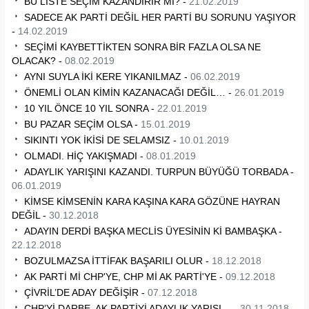
BU LİSTE SEÇİM KAZANDIRIR MI? -
21.02.2019
SADECE AK PARTİ DEĞİL HER PARTİ BU SORUNU YAŞIYOR
-
14.02.2019
SEÇİMİ KAYBETTİKTEN SONRA BİR FAZLA OLSA NE
OLACAK? -
08.02.2019
AYNI SUYLA İKİ KERE YIKANILMAZ -
06.02.2019
ÖNEMLİ OLAN KİMİN KAZANACAĞI DEĞİL… -
26.01.2019
10 YIL ÖNCE 10 YIL SONRA -
22.01.2019
BU PAZAR SEÇİM OLSA -
15.01.2019
SIKINTI YOK İKİSİ DE SELAMSIZ -
10.01.2019
OLMADI. HİÇ YAKIŞMADI -
08.01.2019
ADAYLIK YARIŞINI KAZANDI. TURPUN BÜYÜĞÜ TORBADA -
06.01.2019
KİMSE KİMSENİN KARA KAŞINA KARA GÖZÜNE HAYRAN
DEĞİL -
30.12.2018
ADAYIN DERDİ BAŞKA MECLİS ÜYESİNİN Kİ BAMBAŞKA -
22.12.2018
BOZULMAZSA İTTİFAK BAŞARILI OLUR -
18.12.2018
AK PARTİ Mİ CHP'YE, CHP Mİ AK PARTİ'YE -
09.12.2018
ÇİVRİL’DE ADAY DEĞİŞİR -
07.12.2018
CHP’Yİ DARBE, AK PARTİYİ ADAYLIK YARIŞI… -
30.11.2018