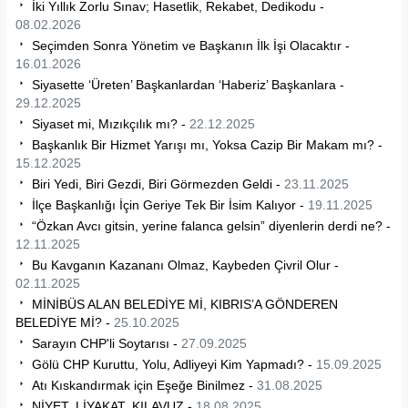
İki Yıllık Zorlu Sınav; Hasetlik, Rekabet, Dedikodu -
08.02.2026
Seçimden Sonra Yönetim ve Başkanın İlk İşi Olacaktır -
16.01.2026
Siyasette ‘Üreten’ Başkanlardan ‘Haberiz’ Başkanlara -
29.12.2025
Siyaset mi, Mızıkçılık mı? -
22.12.2025
Başkanlık Bir Hizmet Yarışı mı, Yoksa Cazip Bir Makam mı? -
15.12.2025
Biri Yedi, Biri Gezdi, Biri Görmezden Geldi -
23.11.2025
İlçe Başkanlığı İçin Geriye Tek Bir İsim Kalıyor -
19.11.2025
“Özkan Avcı gitsin, yerine falanca gelsin” diyenlerin derdi ne? -
12.11.2025
Bu Kavganın Kazananı Olmaz, Kaybeden Çivril Olur -
02.11.2025
MİNİBÜS ALAN BELEDİYE Mİ, KIBRIS’A GÖNDEREN
BELEDİYE Mİ? -
25.10.2025
Sarayın CHP'li Soytarısı -
27.09.2025
Gölü CHP Kuruttu, Yolu, Adliyeyi Kim Yapmadı? -
15.09.2025
Atı Kıskandırmak için Eşeğe Binilmez -
31.08.2025
NİYET, LİYAKAT, KILAVUZ -
18.08.2025